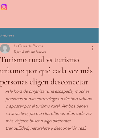
Entrada
La Casita de Paloma
11 jun
2 min de lectura
Turismo rural vs turismo
urbano: por qué cada vez más
personas eligen desconectar
A la hora de organizar una escapada, muchas 
personas dudan entre elegir un destino urbano 
o apostar por el turismo rural. Ambos tienen 
su atractivo, pero en los últimos años cada vez 
más viajeros buscan algo diferente: 
tranquilidad, naturaleza y desconexión real.